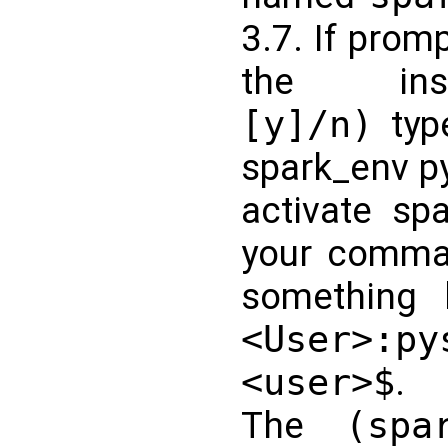
3.7. If prom
the in
[y]/n)
type
spark_env p
activate sp
your comman
something 
<User>:py
<user>$
.
The
(spa