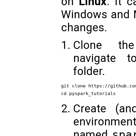
on
Linux
. It 
Windows and M
changes.
Clone the
navigate t
folder.
git clone https://github.co
Create (an
environment
named
spa