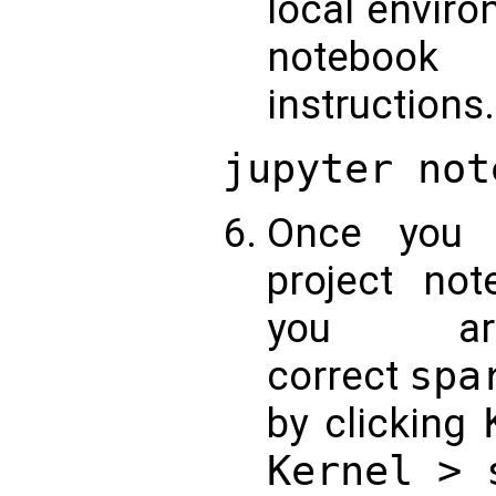
local enviro
notebook
instructions.
jupyter not
Once you 
project no
you a
correct
spa
by clicking
Kernel > 