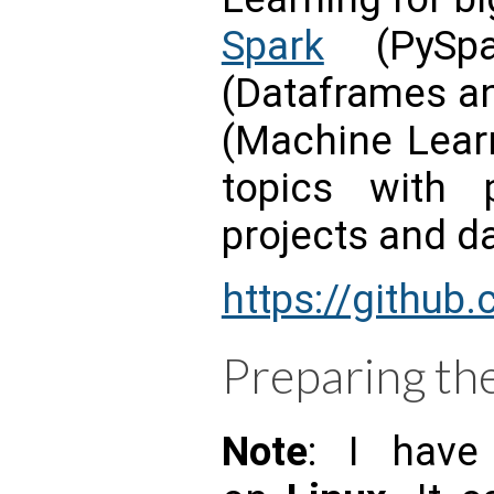
Spark
(PySpa
(Dataframes a
(Machine Learn
topics with p
projects and d
https://github
Preparing th
Note
: I have