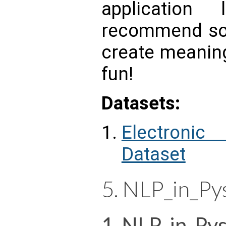
application
recommend son
create meaning
fun!
Datasets:
Electroni
Dataset
5. NLP_in_Py
1_NLP_in_Pys