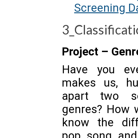
Screening Da
3_Classificat
Project – Genre
Have you ev
makes us, hu
apart two s
genres? How w
know the dif
pop song and