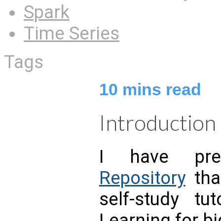
Spark
Time Series
Tags
10
mins read
Introduction
I have pr
Repository
tha
self-study tu
Learning for b